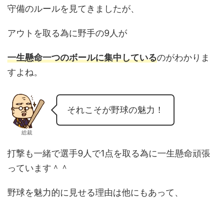
守備のルールを見てきましたが、
アウトを取る為に野手の
9
人が
一生懸命一つのボールに集中している
のがわかりま
すよね。
それこそが野球の魅力！
総裁
打撃も一緒で選手
9
人で
1
点を取る為に一生懸命頑張
っています＾＾
野球を魅力的に見せる理由は他にもあって、