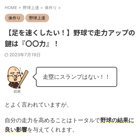
HOME
>
野球上達
>
体作り
>
体作り
野球上達
【足を速くしたい！】野球で走力アップの
鍵は『〇〇力』！
2023年7月19日
走塁にスランプはない！！
総裁
とよく言われていますが、
自分の走力を高めることはトータルで
野球の結果に
良い影響
を与えてくれます。